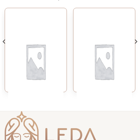
FACE
FACE
QUICK PEEL
AQUATHERM H20