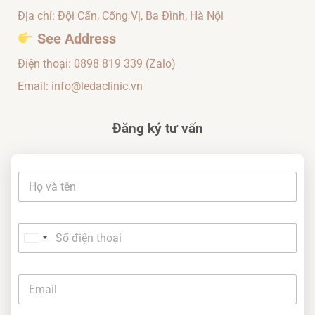
Địa chỉ: Đội Cấn, Cống Vị, Ba Đình, Hà Nội
See Address
Điện thoại:
0898 819 339
(Zalo)
Email: info@ledaclinic.vn
Đăng ký tư vấn
t
ê
n
*
S
ố
U
đ
n
i
đ
i
E
ệ
i
m
n
t
ệ
a
t
n
e