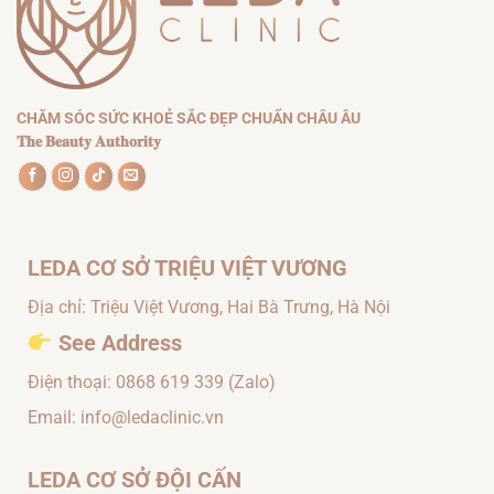
CHĂM SÓC SỨC KHOẺ SẮC ĐẸP CHUẨN CHÂU ÂU
𝐓𝐡𝐞 𝐁𝐞𝐚𝐮𝐭𝐲 𝐀𝐮𝐭𝐡𝐨𝐫𝐢𝐭𝐲
LEDA CƠ SỞ TRIỆU VIỆT VƯƠNG
Địa chỉ: Triệu Việt Vương, Hai Bà Trưng, Hà Nội
See Address
Điện thoại:
0868 619 339
(Zalo)
Email: info@ledaclinic.vn
LEDA CƠ SỞ ĐỘI CẤN