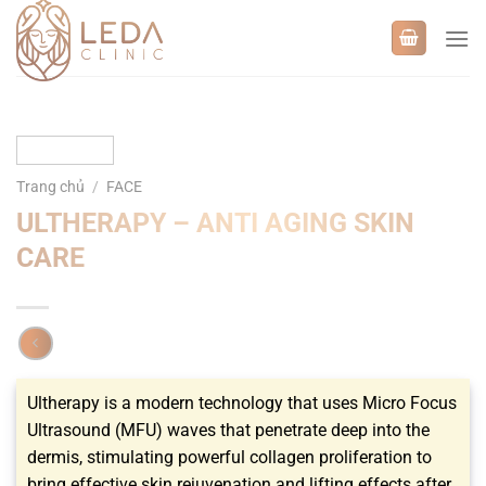
Bỏ
qua
nội
dung
Trang chủ
/
FACE
ULTHERAPY – ANTI AGING SKIN
CARE
Ultherapy is a modern technology that uses Micro Focus
Ultrasound (MFU) waves that penetrate deep into the
dermis, stimulating powerful collagen proliferation to
bring effective skin rejuvenation and lifting effects after