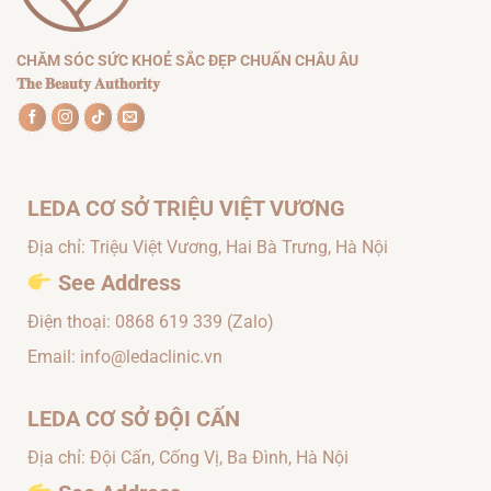
CHĂM SÓC SỨC KHOẺ SẮC ĐẸP CHUẨN CHÂU ÂU
𝐓𝐡𝐞 𝐁𝐞𝐚𝐮𝐭𝐲 𝐀𝐮𝐭𝐡𝐨𝐫𝐢𝐭𝐲
LEDA CƠ SỞ TRIỆU VIỆT VƯƠNG
Địa chỉ: Triệu Việt Vương, Hai Bà Trưng, Hà Nội
See Address
Điện thoại:
0868 619 339
(Zalo)
Email: info@ledaclinic.vn
LEDA CƠ SỞ ĐỘI CẤN
Địa chỉ: Đội Cấn, Cống Vị, Ba Đình, Hà Nội