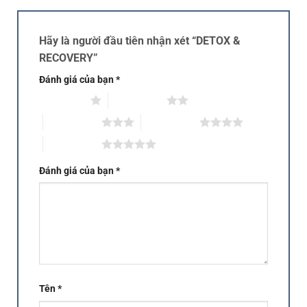
Hãy là người đầu tiên nhận xét “DETOX &
RECOVERY”
Đánh giá của bạn
*
1 trên 5 sao
2 trên 5 sao
3 trên 5 sao
4 trên 5 sao
5 trên 5 sao
Đánh giá của bạn
*
Tên
*