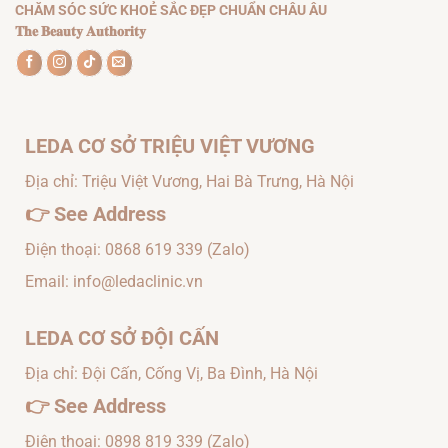
CHĂM SÓC SỨC KHOẺ SẮC ĐẸP CHUẨN CHÂU ÂU
𝐓𝐡𝐞 𝐁𝐞𝐚𝐮𝐭𝐲 𝐀𝐮𝐭𝐡𝐨𝐫𝐢𝐭𝐲
LEDA CƠ SỞ TRIỆU VIỆT VƯƠNG
Địa chỉ: Triệu Việt Vương, Hai Bà Trưng, Hà Nội
👉
See Address
Điện thoại:
0868 619 339
(Zalo)
Email: info@ledaclinic.vn
LEDA CƠ SỞ ĐỘI CẤN
Địa chỉ: Đội Cấn, Cống Vị, Ba Đình, Hà Nội
👉
See Address
Điện thoại:
0898 819 339
(Zalo)