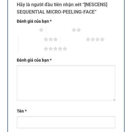
Hãy là người đầu tiên nhận xét “[NESCENS]
SEQUENTIAL MICRO-PEELING-FACE”
Đánh giá của bạn
*
1 trên 5 sao
2 trên 5 sao
3 trên 5 sao
4 trên 5 sao
5 trên 5 sao
Đánh giá của bạn
*
Tên
*