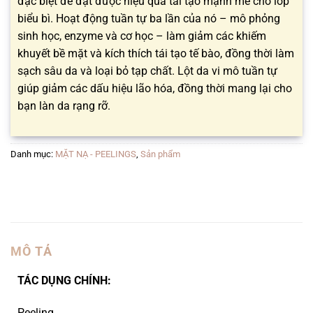
đặc biệt để đạt được hiệu quả tái tạo mạnh mẽ cho lớp
biểu bì. Hoạt động tuần tự ba lần của nó – mô phỏng
sinh học, enzyme và cơ học – làm giảm các khiếm
khuyết bề mặt và kích thích tái tạo tế bào, đồng thời làm
sạch sâu da và loại bỏ tạp chất. Lột da vi mô tuần tự
giúp giảm các dấu hiệu lão hóa, đồng thời mang lại cho
bạn làn da rạng rỡ.
Danh mục:
MẶT NẠ - PEELINGS
,
Sản phẩm
MÔ TẢ
TÁC DỤNG CHÍNH:
Peeling