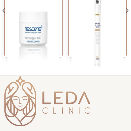
CHĂM SÓC VÙNG MẮT VÀ MÔI
CHĂM SÓC VÙNG MẮT VÀ MÔI
[NESCENS] RENEWING
[BIOLOGIQUE
GEL MASK – EYE
RECHERCHE] CRÈME
CONTOUR AREA
CONTOUR YEUX ET
LÈVRES BIOFIXINE