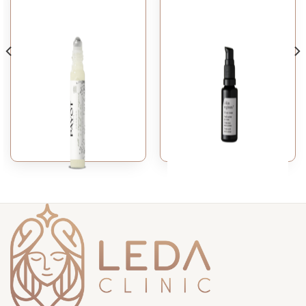
CHĂM SÓC VÙNG MẮT VÀ MÔI
CHĂM SÓC VÙNG MẮT VÀ MÔI
[PAYOT] ROLL-ON
[COMFORT ZONE] SKIN
DÉFATIGANT REGARS
REGIMEN