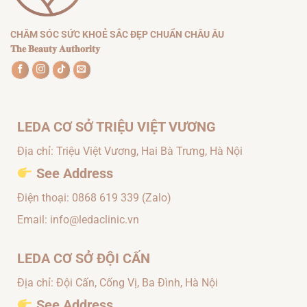
CHĂM SÓC SỨC KHOẺ SẮC ĐẸP CHUẨN CHÂU ÂU
𝐓𝐡𝐞 𝐁𝐞𝐚𝐮𝐭𝐲 𝐀𝐮𝐭𝐡𝐨𝐫𝐢𝐭𝐲
LEDA CƠ SỞ TRIỆU VIỆT VƯƠNG
Địa chỉ: Triệu Việt Vương, Hai Bà Trưng, Hà Nội
See Address
Điện thoại:
0868 619 339
(Zalo)
Email: info@ledaclinic.vn
LEDA CƠ SỞ ĐỘI CẤN
Địa chỉ: Đội Cấn, Cống Vị, Ba Đình, Hà Nội
See Address