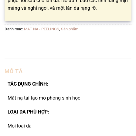
phục hồi sâu cho làn da. Nó đảm bảo các tính năng mịn
màng và nghỉ ngơi, và một làn da rạng rỡ.
Danh mục:
MẶT NẠ - PEELINGS
,
Sản phẩm
MÔ TẢ
TÁC DỤNG CHÍNH:
Mặt nạ tái tạo mô phỏng sinh học
LOẠI DA PHÙ HỢP:
Mọi loại da