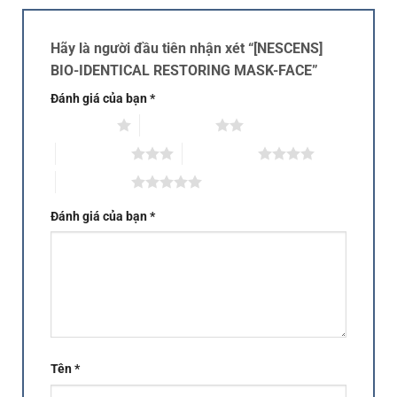
Hãy là người đầu tiên nhận xét “[NESCENS]
BIO-IDENTICAL RESTORING MASK-FACE”
Đánh giá của bạn
*
1 trên 5 sao
2 trên 5 sao
3 trên 5 sao
4 trên 5 sao
5 trên 5 sao
Đánh giá của bạn
*
Tên
*