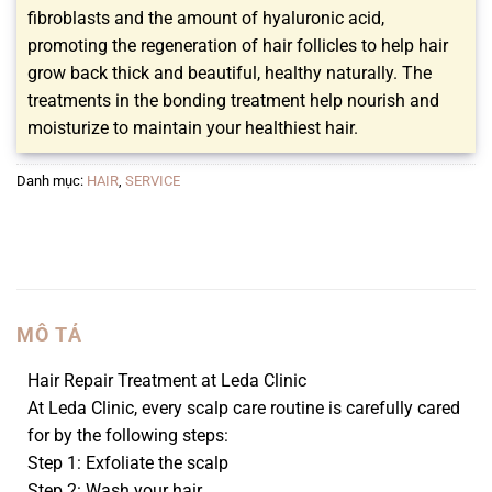
fibroblasts and the amount of hyaluronic acid,
promoting the regeneration of hair follicles to help hair
grow back thick and beautiful, healthy naturally. The
treatments in the bonding treatment help nourish and
moisturize to maintain your healthiest hair.
Danh mục:
HAIR
,
SERVICE
MÔ TẢ
Hair Repair Treatment at Leda Clinic
At Leda Clinic, every scalp care routine is carefully cared
for by the following steps:
Step 1: Exfoliate the scalp
Step 2: Wash your hair