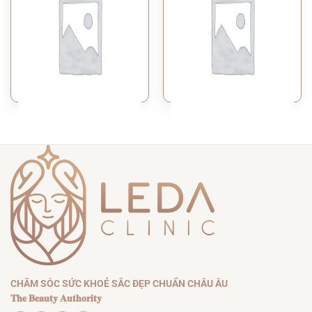
FACE
ANTI AGING TREATMENT
HYDRA FACIAL
GUASHA LIFTING
CHĂM SÓC SỨC KHOẺ SẮC ĐẸP CHUẨN CHÂU ÂU
𝐓𝐡𝐞 𝐁𝐞𝐚𝐮𝐭𝐲 𝐀𝐮𝐭𝐡𝐨𝐫𝐢𝐭𝐲