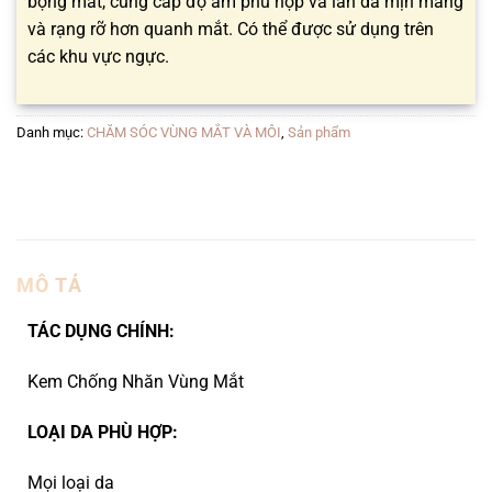
bọng mắt, cung cấp độ ẩm phù hợp và làn da mịn màng
và rạng rỡ hơn quanh mắt. Có thể được sử dụng trên
các khu vực ngực.
Danh mục:
CHĂM SÓC VÙNG MẮT VÀ MÔI
,
Sản phẩm
MÔ TẢ
TÁC DỤNG CHÍNH:
Kem Chống Nhăn Vùng Mắt
LOẠI DA PHÙ HỢP:
Mọi loại da