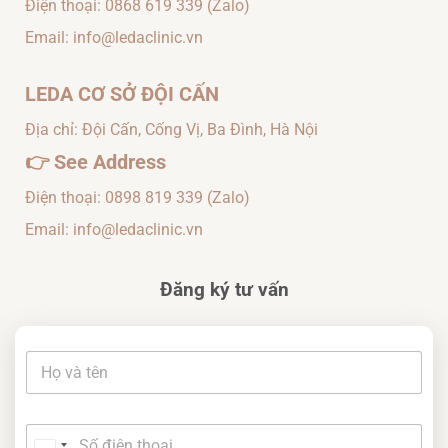
Điện thoại:
0868 619 339
(Zalo)
Email: info@ledaclinic.vn
LEDA CƠ SỞ ĐỘI CẤN
Địa chỉ: Đội Cấn, Cống Vị, Ba Đình, Hà Nội
👉
See Address
Điện thoại:
0898 819 339
(Zalo)
Email: info@ledaclinic.vn
Đăng ký tư vấn
c
t
ầ
ê
n
n
D
*
ị
S
c