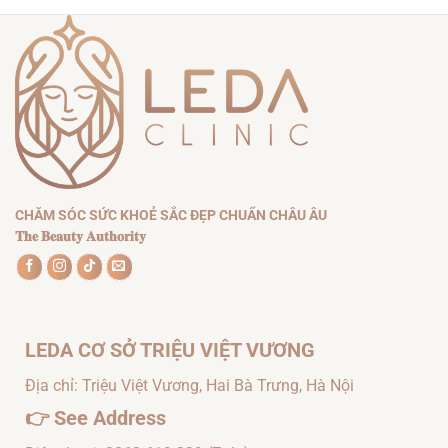
CHĂM SÓC VÙNG MẮT VÀ MÔI
CHĂM SÓC VÙNG MẮT VÀ MÔI
[NESCENS] RENEWING
[COMFORT ZONE]
GEL MASK – EYE
HYDRAMEMORY
CONTOUR AREA
DEPUFF EYE CREAM
CHĂM SÓC SỨC KHOẺ SẮC ĐẸP CHUẨN CHÂU ÂU
𝐓𝐡𝐞 𝐁𝐞𝐚𝐮𝐭𝐲 𝐀𝐮𝐭𝐡𝐨𝐫𝐢𝐭𝐲
LEDA CƠ SỞ TRIỆU VIỆT VƯƠNG
Địa chỉ: Triệu Việt Vương, Hai Bà Trưng, Hà Nội
👉
See Address