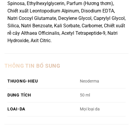
Spinosa, Ethylhexylglycerin, Parfum (Hương thơm),
Chiết xuất Leontopodium Alpinum, Disodium EDTA,
Natri Cocoyl Glutamate, Decylene Glycol, Caprylyl Glycol,
Silica, Natri Benzoate, Kali Sorbate, Carbomer, Chiết xuất
rễ cây Althaea Officinalis, Acetyl Tetrapeptide-9, Natri
Hydroxide, Axit Citric.
THÔNG TIN BỔ SUNG
THUONG-HIEU
Neoderma
DUNG TÍCH
50 ml
LOAI-DA
Mọi loại da