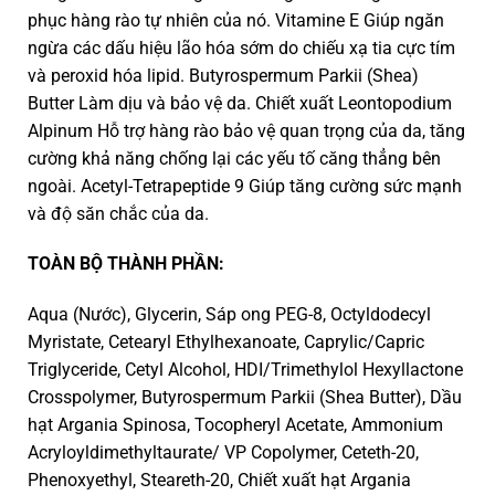
phục hàng rào tự nhiên của nó. Vitamine E Giúp ngăn
ngừa các dấu hiệu lão hóa sớm do chiếu xạ tia cực tím
và peroxid hóa lipid. Butyrospermum Parkii (Shea)
Butter Làm dịu và bảo vệ da. Chiết xuất Leontopodium
Alpinum Hỗ trợ hàng rào bảo vệ quan trọng của da, tăng
cường khả năng chống lại các yếu tố căng thẳng bên
ngoài. Acetyl-Tetrapeptide 9 Giúp tăng cường sức mạnh
và độ săn chắc của da.
TOÀN BỘ THÀNH PHẦN:
Aqua (Nước), Glycerin, Sáp ong PEG-8, Octyldodecyl
Myristate, Cetearyl Ethylhexanoate, Caprylic/Capric
Triglyceride, Cetyl Alcohol, HDI/Trimethylol Hexyllactone
Crosspolymer, Butyrospermum Parkii (Shea Butter), Dầu
hạt Argania Spinosa, Tocopheryl Acetate, Ammonium
Acryloyldimethyltaurate/ VP Copolymer, Ceteth-20,
Phenoxyethyl, Steareth-20, Chiết xuất hạt Argania