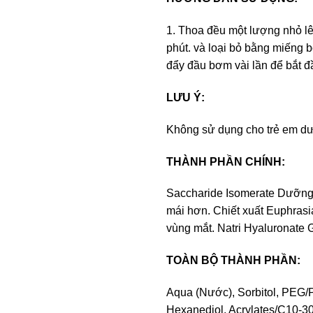
1. Thoa đều một lượng nhỏ lê
phút. và loại bỏ bằng miếng 
đẩy đầu bơm vài lần để bắt 
LƯU Ý:
Không sử dụng cho trẻ em dướ
THÀNH PHẦN CHÍNH:
Saccharide Isomerate Dưỡng ẩ
mái hơn. Chiết xuất Euphrasia
vùng mắt. Natri Hyaluronate 
TOÀN BỘ THÀNH PHẦN:
Aqua (Nước), Sorbitol, PEG/
Hexanediol, Acrylates/C10-30 