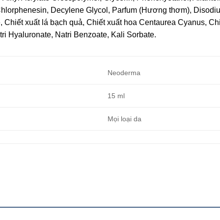
 Chlorphenesin, Decylene Glycol, Parfum (Hương thơm), Disodi
ate, Chiết xuất lá bạch quả, Chiết xuất hoa Centaurea Cyanus, Ch
tri Hyaluronate, Natri Benzoate, Kali Sorbate.
Neoderma
15 ml
Mọi loại da