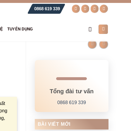
0868 619 339
HỆ
TUYỂN DỤNG
Tổng đài tư vấn
0868 619 339
uất
bọng
ng,
BÀI VIẾT MỚI