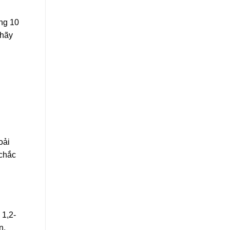
ong 10
 hãy
oải
 chắc
 1,2-
n,