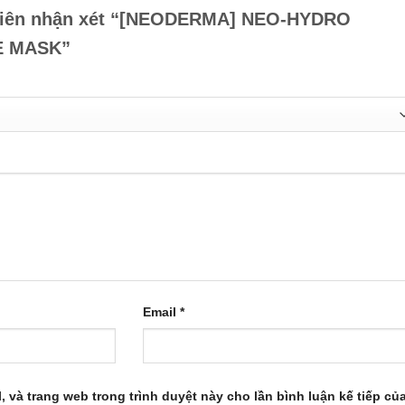
 tiên nhận xét “[NEODERMA] NEO-HYDRO
YE MASK”
Email
*
l, và trang web trong trình duyệt này cho lần bình luận kế tiếp củ