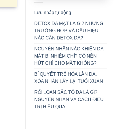
Lưu nháp tự động
DETOX DA MẶT LÀ GÌ? NHỮNG
TRƯỜNG HỢP VÀ DẤU HIỆU
NÀO CẦN DETOX DA?
NGUYÊN NHÂN NÀO KHIẾN DA
MẶT BỊ NHIỄM CHỈ? CÓ NÊN
HÚT CHÌ CHO MẶT KHÔNG?
BÍ QUYẾT TRẺ HÓA LÀN DA,
XÓA NHÂN LẤY LẠI TUỔI XUÂN
RỐI LOẠN SẮC TỐ DA LÀ GÌ?
NGUYÊN NHÂN VÀ CÁCH ĐIỀU
TRỊ HIỆU QUẢ