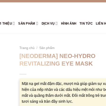
I THIỆU
SẢN PHẨM
DỊCH VỤ
HÌNH ẢNH
TIN TỨC
LIÊN 
Trang chủ
/
Sản phẩm
[NEODERMA] NEO-HYDRO
REVITALIZING EYE MASK
Mặt nạ gel mắt đậm đặc, mượt mà giúp giảm sự x
hiện của nếp nhăn và các dấu hiệu mệt mỏi như 
mắt và quầng thâm dưới mắt. Đôi mắt trông trẻ tru
tươi sáng và tràn đầy sinh lực.