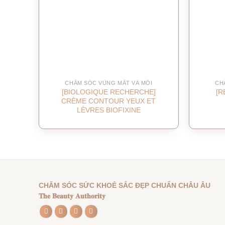
CHĂM SÓC VÙNG MẮT VÀ MÔI
CH
[BIOLOGIQUE RECHERCHE]
[R
CRÈME CONTOUR YEUX ET
LÈVRES BIOFIXINE
CHĂM SÓC SỨC KHOẺ SẮC ĐẸP CHUẨN CHÂU ÂU
𝐓𝐡𝐞 𝐁𝐞𝐚𝐮𝐭𝐲 𝐀𝐮𝐭𝐡𝐨𝐫𝐢𝐭𝐲