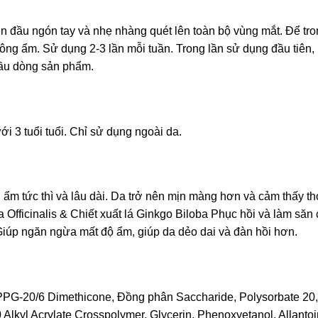
n đầu ngón tay và nhẹ nhàng quét lên toàn bộ vùng mắt. Để tr
bông ẩm. Sử dụng 2-3 lần mỗi tuần. Trong lần sử dụng đầu tiên,
đầu dòng sản phẩm.
i 3 tuổi tuổi. Chỉ sử dụng ngoài da.
m tức thì và lâu dài. Da trở nên mịn màng hơn và cảm thấy th
 Officinalis & Chiết xuất lá Ginkgo Biloba Phục hồi và làm săn
Giúp ngăn ngừa mất độ ẩm, giúp da dẻo dai và đàn hồi hơn.
PPG-20/6 Dimethicone, Đồng phân Saccharide, Polysorbate 20,
Alkyl Acrylate Crosspolymer, Glycerin, Phenoxyetanol, Allantoi