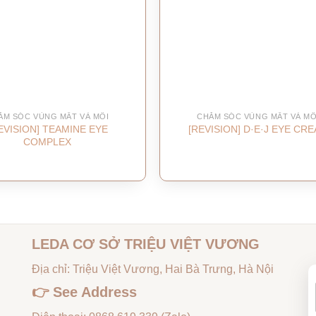
ĂM SÓC VÙNG MẮT VÀ MÔI
CHĂM SÓC VÙNG MẮT VÀ MÔ
EVISION] TEAMINE EYE
[REVISION] D·E·J EYE CR
COMPLEX
LEDA CƠ SỞ TRIỆU VIỆT VƯƠNG
Địa chỉ: Triệu Việt Vương, Hai Bà Trưng, Hà Nội
👉
See Address