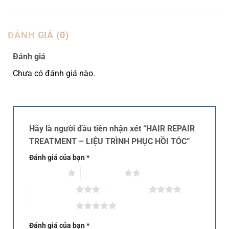
ĐÁNH GIÁ (0)
Đánh giá
Chưa có đánh giá nào.
Hãy là người đầu tiên nhận xét “HAIR REPAIR
TREATMENT – LIỆU TRÌNH PHỤC HỒI TÓC”
Đánh giá của bạn
*
1 trên 5 sao
2 trên 5 sao
3 trên 5 sao
4 trên 5 sao
5 trên 5 sao
Đánh giá của bạn
*