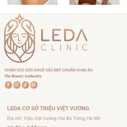
CHĂM SÓC DA MẶT
CHĂM SÓC DA MẶT
DETOX & RECOVERY –
ULTHERAPY – LIỆU
LIỆU TRÌNH PHỤC HỒI
TRÌNH TRẺ HÓA DA
VÀ GIẢI ĐỘC CHO DA
CHĂM SÓC SỨC KHOẺ SẮC ĐẸP CHUẨN CHÂU ÂU
𝐓𝐡𝐞 𝐁𝐞𝐚𝐮𝐭𝐲 𝐀𝐮𝐭𝐡𝐨𝐫𝐢𝐭𝐲
LEDA CƠ SỞ TRIỆU VIỆT VƯƠNG
Địa chỉ: Triệu Việt Vương, Hai Bà Trưng, Hà Nội