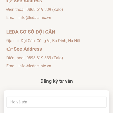
👉
See Address
Điện thoại:
0868 619 339
(Zalo)
Email: info@ledaclinic.vn
LEDA CƠ SỞ ĐỘI CẤN
Địa chỉ: Đội Cấn, Cống Vị, Ba Đình, Hà Nội
👉
See Address
Điện thoại:
0898 819 339
(Zalo)
Email: info@ledaclinic.vn
Đăng ký tư vấn
t
t
h
ê
o
n
ạ