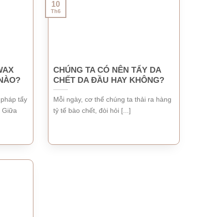
10
Th6
WAX
CHÚNG TA CÓ NÊN TẨY DA
 NÀO?
CHẾT DA ĐẦU HAY KHÔNG?
 pháp tẩy
Mỗi ngày, cơ thể chúng ta thải ra hàng
. Giữa
tỷ tế bào chết, đòi hỏi [...]