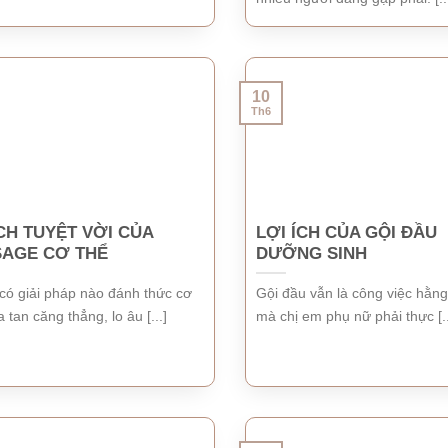
10
Th6
ÍCH TUYỆT VỜI CỦA
LỢI ÍCH CỦA GỘI ĐẦU
AGE CƠ THỂ
DƯỠNG SINH
có giải pháp nào đánh thức cơ
Gội đầu vẫn là công việc hằn
a tan căng thẳng, lo âu [...]
mà chị em phụ nữ phải thực [..