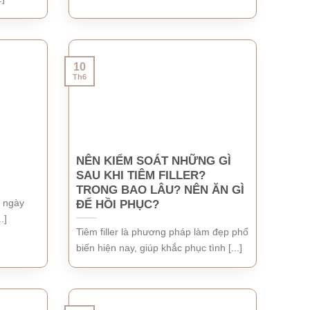
10
Th6
NÊN KIỂM SOÁT NHỮNG GÌ
SAU KHI TIÊM FILLER?
TRONG BAO LÂU? NÊN ĂN GÌ
g ngày
ĐỂ HỒI PHỤC?
.]
Tiêm filler là phương pháp làm đẹp phổ
biến hiện nay, giúp khắc phục tình [...]