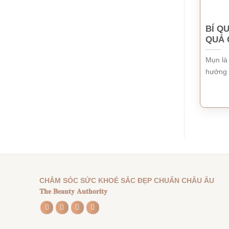
BÍ Q
QUẢ 
Mụn là
hưởng đ
CHĂM SÓC SỨC KHOẺ SẮC ĐẸP CHUẨN CHÂU ÂU
𝐓𝐡𝐞 𝐁𝐞𝐚𝐮𝐭𝐲 𝐀𝐮𝐭𝐡𝐨𝐫𝐢𝐭𝐲