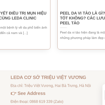
UYẾT ĐIỀU TRỊ MỤN HIỆU
PEEL DA VI TẢO LÀ GÌ
CÙNG LEDA CLINIC
TỐT KHÔNG? CÁC LƯU 
PEEL TẢO
 một bệnh lý về da phổ biến ảnh
Peel da vi tảo hiện đang là mộ
ến cả nam và [...]
những phương pháp làm đẹp đư
LEDA CƠ SỞ TRIỆU VIỆT VƯƠNG
Địa chỉ: Triệu Việt Vương, Hai Bà Trưng, Hà Nội
👉
See Address
Điện thoại:
0868 619 339
(Zalo)