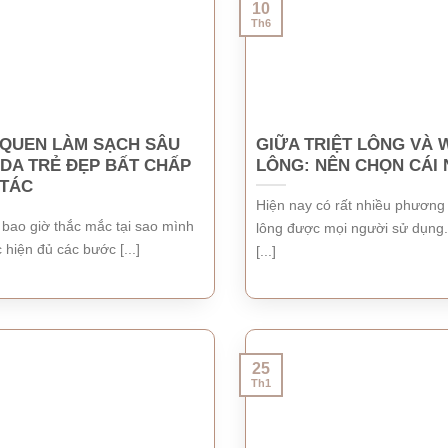
10
Th6
 QUEN LÀM SẠCH SÂU
GIỮA TRIỆT LÔNG VÀ 
 DA TRẺ ĐẸP BẤT CHẤP
LÔNG: NÊN CHỌN CÁI
 TÁC
Hiện nay có rất nhiều phương
 bao giờ thắc mắc tại sao mình
lông được mọi người sử dụng
 hiện đủ các bước [...]
[...]
25
Th1