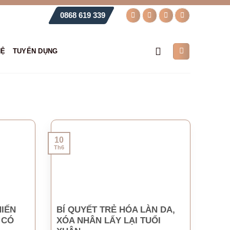
0868 619 339
HỆ
TUYỂN DỤNG
10
Th6
IẾN
BÍ QUYẾT TRẺ HÓA LÀN DA,
 CÓ
XÓA NHÂN LẤY LẠI TUỔI