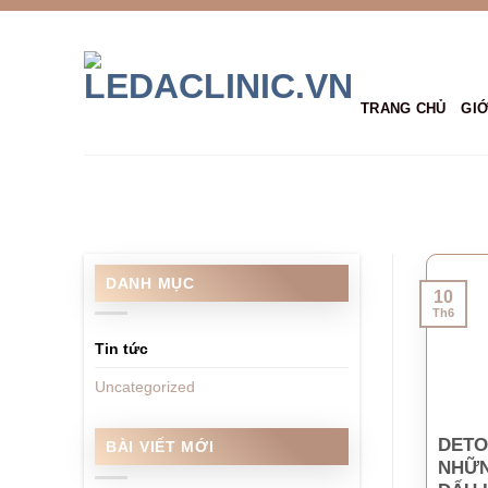
Bỏ
qua
nội
dung
TRANG CHỦ
GIỚ
DANH MỤC
10
Th6
Tin tức
Uncategorized
DETO
BÀI VIẾT MỚI
NHỮN