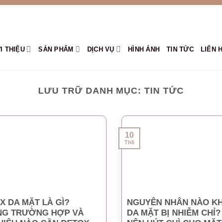
I THIỆU
SẢN PHẨM
DỊCH VỤ
HÌNH ẢNH
TIN TỨC
LIÊN 
LƯU TRỮ DANH MỤC:
TIN TỨC
10
Th6
X DA MẶT LÀ GÌ?
NGUYÊN NHÂN NÀO KH
G TRƯỜNG HỢP VÀ
DA MẶT BỊ NHIỄM CHỈ?