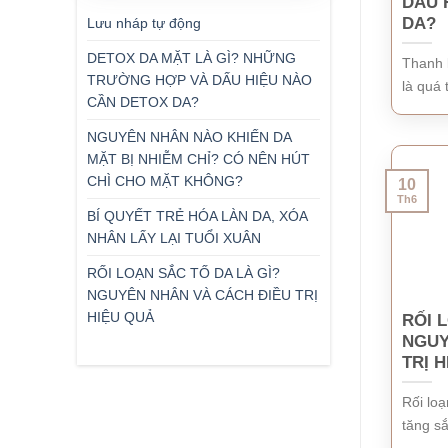
DẤU 
DA?
Lưu nháp tự động
DETOX DA MẶT LÀ GÌ? NHỮNG
Thanh l
TRƯỜNG HỢP VÀ DẤU HIỆU NÀO
là quá t
CẦN DETOX DA?
NGUYÊN NHÂN NÀO KHIẾN DA
MẶT BỊ NHIỄM CHỈ? CÓ NÊN HÚT
CHÌ CHO MẶT KHÔNG?
10
Th6
BÍ QUYẾT TRẺ HÓA LÀN DA, XÓA
NHÂN LẤY LẠI TUỔI XUÂN
RỐI LOẠN SẮC TỐ DA LÀ GÌ?
NGUYÊN NHÂN VÀ CÁCH ĐIỀU TRỊ
HIỆU QUẢ
RỐI 
NGUY
TRỊ 
Rối loạ
tăng sắ