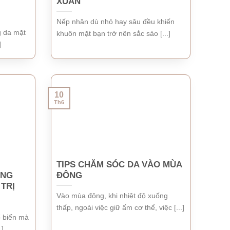
XUÂN
Nếp nhăn dù nhỏ hay sâu đều khiến
g da mặt
khuôn mặt bạn trở nên sắc sảo [...]
]
10
Th6
TIPS CHĂM SÓC DA VÀO MÙA
ĂNG
ĐÔNG
TRỊ
Vào mùa đông, khi nhiệt độ xuống
thấp, ngoài việc giữ ấm cơ thể, việc [...]
ổ biến mà
.]