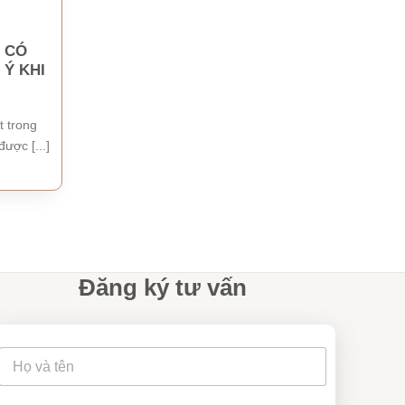
? CÓ
Ý KHI
t trong
ợc [...]
Đăng ký tư vấn
v
t
ụ
ê
t
n
ê