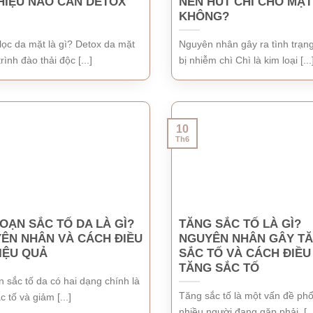
HIỆU NÀO CẦN DETOX
NÊN HÚT CHÌ CHO MẶT
KHÔNG?
ọc da mặt là gì? Detox da mặt
Nguyên nhân gây ra tình trạn
rình đào thải độc [...]
bị nhiễm chì Chì là kim loại [...
10
Th6
LOẠN SẮC TỐ DA LÀ GÌ?
TĂNG SẮC TỐ LÀ GÌ?
ÊN NHÂN VÀ CÁCH ĐIỀU
NGUYÊN NHÂN GÂY T
HIỆU QUẢ
SẮC TỐ VÀ CÁCH ĐIỀU 
TĂNG SẮC TỐ
n sắc tố da có hai dạng chính là
Tăng sắc tố là một vấn đề ph
c tố và giảm [...]
nhiều người đang gặp phải. [..